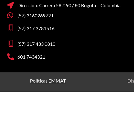
Dirección: Carrera 58 # 90 / 80 Bogotá – Colombia
(57) 3160269721
(57) 317 3781516
(57) 317 433 0810
601 7434321
Políticas EMMAT
Di